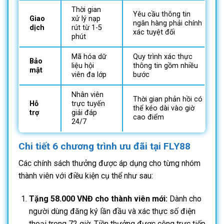
Thời gian
Yêu cầu thông tin
Giao
xử lý nạp
ngân hàng phải chính
dịch
rút từ 1-5
xác tuyệt đối
phút
Mã hóa dữ
Quy trình xác thực
Bảo
liệu hội
thông tin gồm nhiều
mật
viên đa lớp
bước
Nhân viên
Thời gian phản hồi có
Hỗ
trực tuyến
thể kéo dài vào giờ
trợ
giải đáp
cao điểm
24/7
Chi tiết 6 chương trình ưu đãi tại FLY88
Các chính sách thưởng được áp dụng cho từng nhóm
thành viên với điều kiện cụ thể như sau:
Tặng 58.000 VNĐ cho thành viên mới:
Dành cho
người dùng đăng ký lần đầu và xác thực số điện
thoại trong 72 giờ. Tiền thưởng được cộng trực tiếp