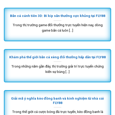
Bắn cá cánh tiên 3D: Bí kíp săn thưởng cực khủng tại FLY88
Trong thị trường game đổi thưởng trực tuyến hiện nay, dòng
game bắn cá luôn [...]
Khám phá thế giới bắn cá xèng đổi thưởng hấp dẫn tại FLY88
Trong những năm gần đây, thị trường giải trí trực tuyến chứng
kiến sự bùng [...]
Giải mã ý nghĩa kèo đồng banh và kinh nghiệm từ nhà cái
FLY88
Trong thế giới cá cược bóng đá trực tuyến, kèo đồng banh là