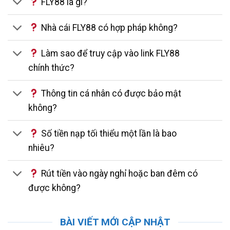
FLY88 là gì?
Nhà cái FLY88 có hợp pháp không?
Làm sao để truy cập vào link FLY88
chính thức?
Thông tin cá nhân có được bảo mật
không?
Số tiền nạp tối thiểu một lần là bao
nhiêu?
Rút tiền vào ngày nghỉ hoặc ban đêm có
được không?
BÀI VIẾT MỚI CẬP NHẬT