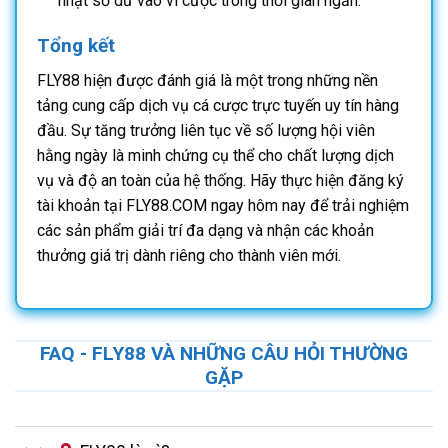
nhật số dư vào ví cược trong thời gian ngắn.
Tổng kết
FLY88 hiện được đánh giá là một trong những nền
tảng cung cấp dịch vụ cá cược trực tuyến uy tín hàng
đầu. Sự tăng trưởng liên tục về số lượng hội viên
hằng ngày là minh chứng cụ thể cho chất lượng dịch
vụ và độ an toàn của hệ thống. Hãy thực hiện đăng ký
tài khoản tại FLY88.COM ngay hôm nay để trải nghiệm
các sản phẩm giải trí đa dạng và nhận các khoản
thưởng giá trị dành riêng cho thành viên mới.
FAQ - FLY88 VÀ NHỮNG CÂU HỎI THƯỜNG
GẶP