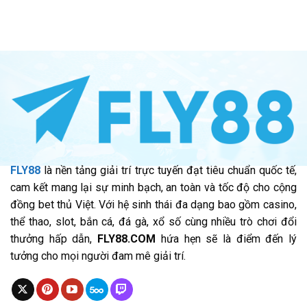
FLY88
là nền tảng giải trí trực tuyến đạt tiêu chuẩn quốc tế,
cam kết mang lại sự minh bạch, an toàn và tốc độ cho cộng
đồng bet thủ Việt. Với hệ sinh thái đa dạng bao gồm casino,
thể thao, slot, bắn cá, đá gà, xổ số cùng nhiều trò chơi đổi
thưởng hấp dẫn,
FLY88.COM
hứa hẹn sẽ là điểm đến lý
tưởng cho mọi người đam mê giải trí.