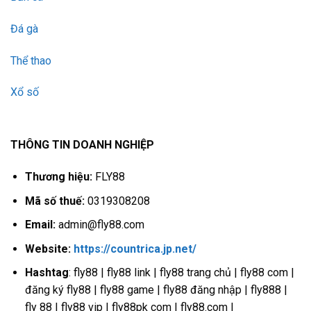
Đá gà
Thể thao
Xổ số
THÔNG TIN DOANH NGHIỆP
Thương hiệu:
FLY88
Mã số thuế:
0319308208
Email:
admin@fly88.com
Website:
https://countrica.jp.net/
Hashtag
: fly88 | fly88 link | fly88 trang chủ | fly88 com |
đăng ký fly88 | fly88 game | fly88 đăng nhập | fly888 |
fly 88 | fly88 vip | fly88pk com | fly88.com |