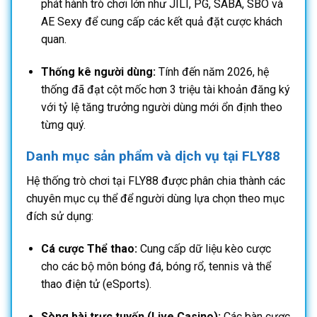
phát hành trò chơi lớn như JILI, PG, SABA, SBO và
AE Sexy để cung cấp các kết quả đặt cược khách
quan.
Thống kê người dùng:
Tính đến năm 2026, hệ
thống đã đạt cột mốc hơn 3 triệu tài khoản đăng ký
với tỷ lệ tăng trưởng người dùng mới ổn định theo
từng quý.
Danh mục sản phẩm và dịch vụ tại FLY88
Hệ thống trò chơi tại FLY88 được phân chia thành các
chuyên mục cụ thể để người dùng lựa chọn theo mục
đích sử dụng:
Cá cược Thể thao:
Cung cấp dữ liệu kèo cược
cho các bộ môn bóng đá, bóng rổ, tennis và thể
thao điện tử (eSports).
Sòng bài trực tuyến (Live Casino):
Các bàn cược