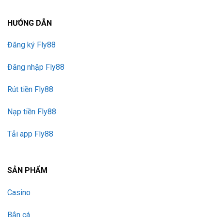
HƯỚNG DẪN
Đăng ký Fly88
Đăng nhập Fly88
Rút tiền Fly88
Nạp tiền Fly88
Tải app Fly88
SẢN PHẨM
Casino
Bắn cá