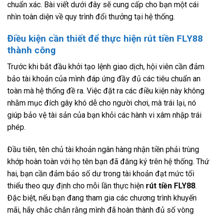
chuẩn xác. Bài viết dưới đây sẽ cung cấp cho bạn một cái
nhìn toàn diện về quy trình đổi thưởng tại hệ thống.
Điều kiện cần thiết để thực hiện rút tiền FLY88
thành công
Trước khi bắt đầu khởi tạo lệnh giao dịch, hội viên cần đảm
bảo tài khoản của mình đáp ứng đầy đủ các tiêu chuẩn an
toàn mà hệ thống đề ra. Việc đặt ra các điều kiện này không
nhằm mục đích gây khó dễ cho người chơi, mà trái lại, nó
giúp bảo vệ tài sản của bạn khỏi các hành vi xâm nhập trái
phép.
Đầu tiên, tên chủ tài khoản ngân hàng nhận tiền phải trùng
khớp hoàn toàn với họ tên bạn đã đăng ký trên hệ thống. Thứ
hai, bạn cần đảm bảo số dư trong tài khoản đạt mức tối
thiểu theo quy định cho mỗi lần thực hiện
rút tiền FLY88
.
Đặc biệt, nếu bạn đang tham gia các chương trình khuyến
mãi, hãy chắc chắn rằng mình đã hoàn thành đủ số vòng