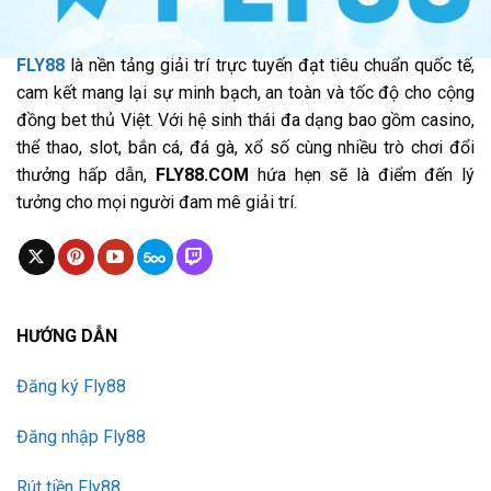
FLY88
là nền tảng giải trí trực tuyến đạt tiêu chuẩn quốc tế,
cam kết mang lại sự minh bạch, an toàn và tốc độ cho cộng
đồng bet thủ Việt. Với hệ sinh thái đa dạng bao gồm casino,
thể thao, slot, bắn cá, đá gà, xổ số cùng nhiều trò chơi đổi
thưởng hấp dẫn,
FLY88.COM
hứa hẹn sẽ là điểm đến lý
tưởng cho mọi người đam mê giải trí.
HƯỚNG DẪN
Đăng ký Fly88
Đăng nhập Fly88
Rút tiền Fly88