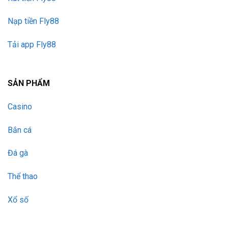
Nạp tiền Fly88
Tải app Fly88
SẢN PHẨM
Casino
Bắn cá
Đá gà
Thể thao
Xổ số