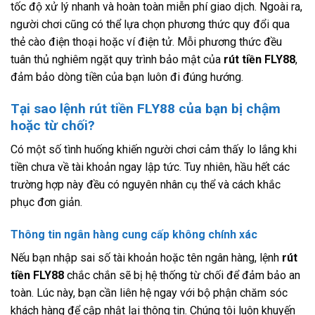
tốc độ xử lý nhanh và hoàn toàn miễn phí giao dịch. Ngoài ra,
người chơi cũng có thể lựa chọn phương thức quy đổi qua
thẻ cào điện thoại hoặc ví điện tử. Mỗi phương thức đều
tuân thủ nghiêm ngặt quy trình bảo mật của
rút tiền FLY88
,
đảm bảo dòng tiền của bạn luôn đi đúng hướng.
Tại sao lệnh rút tiền FLY88 của bạn bị chậm
hoặc từ chối?
Có một số tình huống khiến người chơi cảm thấy lo lắng khi
tiền chưa về tài khoản ngay lập tức. Tuy nhiên, hầu hết các
trường hợp này đều có nguyên nhân cụ thể và cách khắc
phục đơn giản.
Thông tin ngân hàng cung cấp không chính xác
Nếu bạn nhập sai số tài khoản hoặc tên ngân hàng, lệnh
rút
tiền FLY88
chắc chắn sẽ bị hệ thống từ chối để đảm bảo an
toàn. Lúc này, bạn cần liên hệ ngay với bộ phận chăm sóc
khách hàng để cập nhật lại thông tin. Chúng tôi luôn khuyến